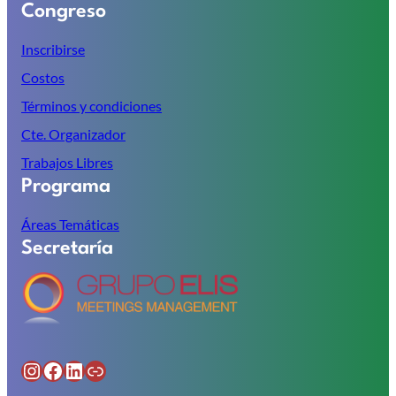
Congreso
Inscribirse
Costos
Términos y condiciones
Cte. Organizador
Trabajos Libres
Programa
Áreas Temáticas
Secretaría
Instagram
Facebook
LinkedIn
Enlace