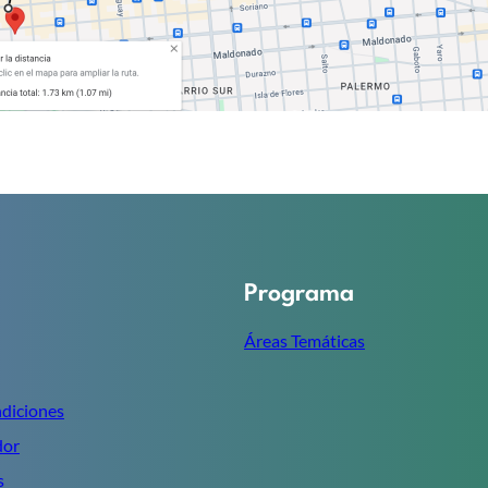
Programa
Áreas Temáticas
ndiciones
dor
s