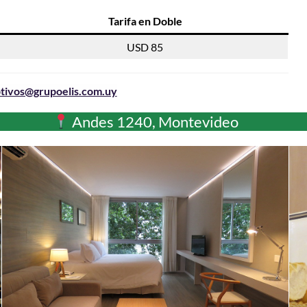
Tarifa en Doble
USD 85
tivos@grupoelis.com.uy
Andes 1240, Montevideo