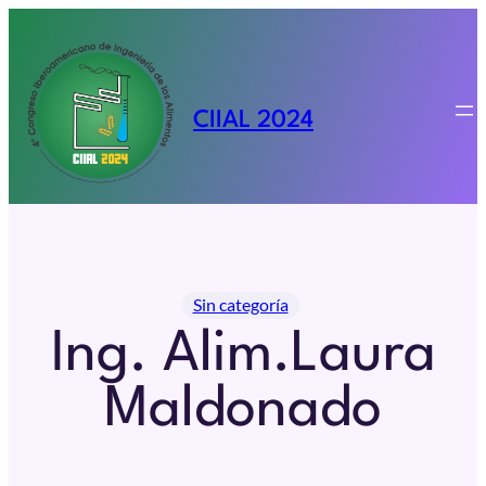
Saltar
al
contenido
CIIAL 2024
Sin categoría
Ing. Alim.Laura
Maldonado