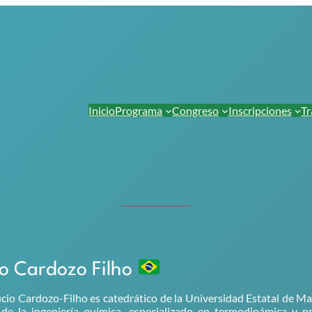
Inicio
Programa
Congreso
Inscripciones
Tr
io Cardozo Filho
ucio Cardozo-Filho es catedrático de la Universidad Estatal de Ma
de la ingeniería química, especializado en termodinámica y pr