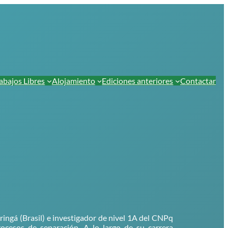
abajos Libres
Alojamiento
Ediciones anteriores
Contactar
ringá (Brasil) e investigador de nivel 1A del CNPq
ocesos de separación. A lo largo de su carrera