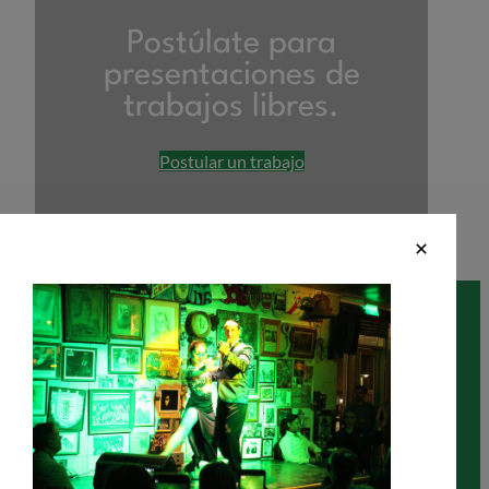
Postúlate para
presentaciones de
trabajos libres.
Postular un trabajo
CIIAL 2024
Congreso Iberoaméricano de Ingeniería de Alimentos.
Del 4 al 6 de septiembre de 2024.
Sede Auditorio de ANTEL