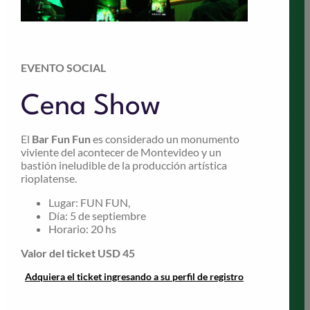
Congreso
Inscribirse
Costos
EVENTO SOCIAL
Términos y condiciones
Cena Show
Cte. Organizador
Trabajos Libres
El
Bar Fun Fun
es considerado un monumento
Programa
viviente del acontecer de Montevideo y un
bastión ineludible de la producción artística
Áreas Temáticas
rioplatense.
Secretaría
Lugar: FUN FUN,
Día: 5 de septiembre
Horario: 20 hs
Valor del ticket USD 45
Adquiera el ticket ingresando a su perfil de registro
Instagram
Facebook
LinkedIn
Enlace